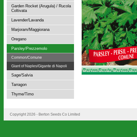
Garden Rocket (Arugula) / Rucola
Coltivata
Lavender/Lavanda
Marjoram/Maggiorana
Oregano
Parsley/Prezzemolo
Common/Comune
Giant of Naples/Gigante di Napoli
Sage/Salvia
Tarragon
Thyme/Timo
Copyright 2026 - Berton Seeds Co Limited